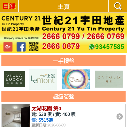
主頁
一手樓盤
超級筍盤
太湖花園 第0
建: 530 呎 / 實: 400 呎
售: $515萬
更新日期:2026-08-09