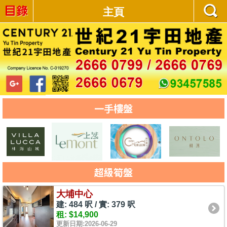
主頁
一手樓盤
超級筍盤
大埔中心
建: 484 呎 / 實: 379 呎
租: $14,900
更新日期:2026-06-29