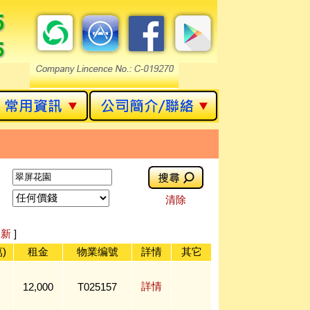
清除
[
新
]
)
租金
物業编號
詳情
其它
詳情
12,000
T025157