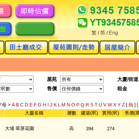
繁
/
简
/
Eng
屋苑
大廈/街道
售價
租金
字母 >
A
B
C
D
E
F
G
H
I
J
K
L
M
N
O
P
Q
R
S
T
U
V
W
X
Y
Z
[
熱
] 
大廈名稱
層數
建築(呎)
實用(呎)
售價(萬
大埔 翠屏花園
高
394
274