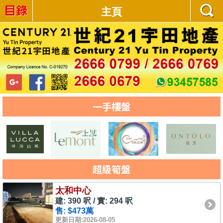
主頁
一手樓盤
超級筍盤
太和中心
建: 390 呎 / 實: 294 呎
售: $473萬
更新日期:2026-08-05