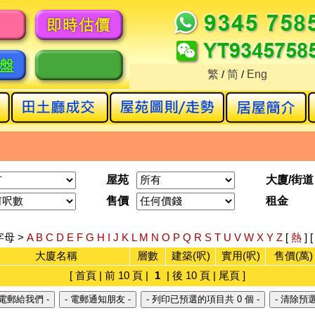
繁
/
简
/
Eng
屋苑
大廈/街道
售價
租金
字母 >
A
B
C
D
E
F
G
H
I
J
K
L
M
N
O
P
Q
R
S
T
U
V
W
X
Y
Z
[
熱
] 
大廈名稱
層數
建築(呎)
實用(呎)
售價(萬)
[ 首頁 | 前 10 頁 |
1
| 後 10 頁 | 尾頁 ]