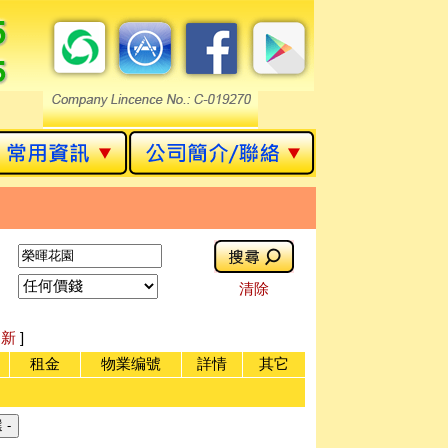
清除
[
新
]
租金
物業编號
詳情
其它