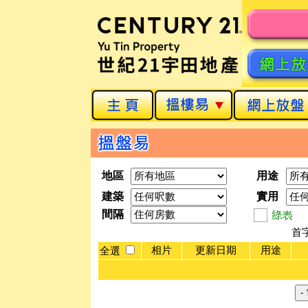
地區
用途
建築
實用
間隔
首
相片
更新日期
用途
全選