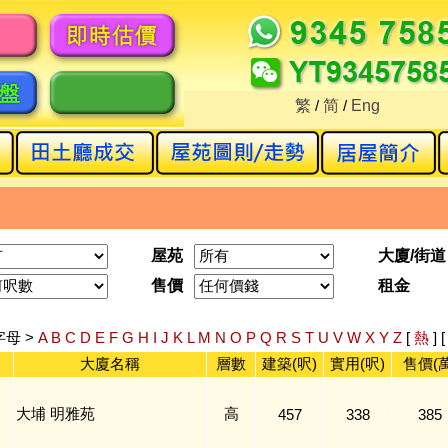
繁
/
简
/
Eng
屋苑
大廈/街道
售價
租金
字母 >
A
B
C
D
E
F
G
H
I
J
K
L
M
N
O
P
Q
R
S
T
U
V
W
X
Y
Z
[
熱
] 
大廈名稱
層數
建築(呎)
實用(呎)
售價(萬
大埔 明雅苑
高
457
338
385