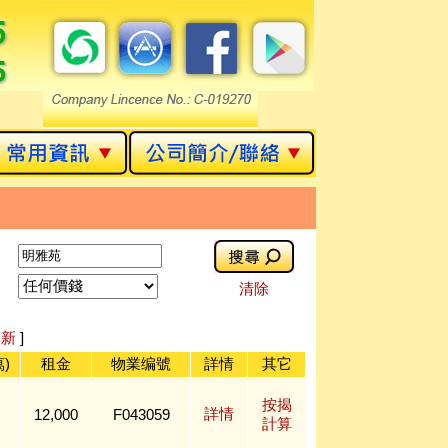
清除
[
新
]
)
租金
物業编號
詳情
其它
按揭
詳情
12,000
F043059
計算