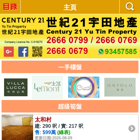
主頁
一手樓盤
超級筍盤
太和村
建: 290 呎 / 實: 217 呎
售: $99萬
(綠表)
更新日期:2026-08-09