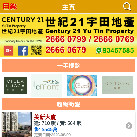
主頁
一手樓盤
超級筍盤
美新大廈
建: 710 呎 / 實: 564 呎
售: $545萬
更新日期:2026-08-09