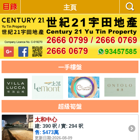
主頁
一手樓盤
超級筍盤
太和中心
建: 390 呎 / 實: 294 呎
售: $473萬
更新日期:2026-08-09