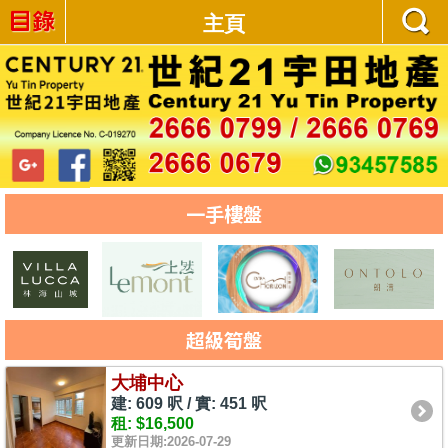
主頁
一手樓盤
超級筍盤
大埔中心
建: 609 呎 / 實: 451 呎
租: $16,500
更新日期:2026-07-29