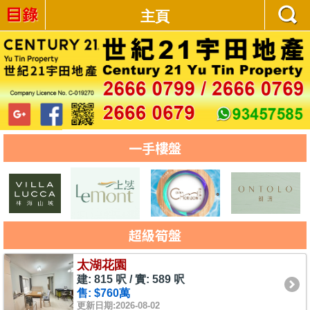
主頁
一手樓盤
超級筍盤
太湖花園
建: 815 呎 / 實: 589 呎
售: $760萬
更新日期:2026-08-02