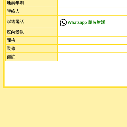
地契年期
聯絡人
聯絡電話
座向景觀
間格
裝修
備註