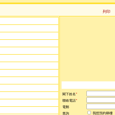
列印
閣下姓名
*
聯絡電話
*
電郵
我想預約睇樓
查詢