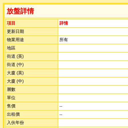
放盤詳情
項目
詳情
更新日期
物業用途
所有
地區
街道 (英)
街道 (中)
大廈 (英)
大廈 (中)
層數
單位
售價
--
出租價
--
入伙年份