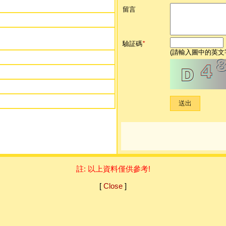
留言
驗証碼
*
(請輸入圖中的英文
註: 以上資料僅供參考!
[
Close
]