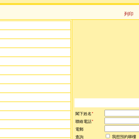
列印
閣下姓名
*
聯絡電話
*
電郵
我想預約睇樓
查詢