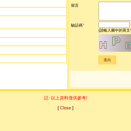
留言
驗証碼
*
(請輸入圖中的英文
註: 以上資料僅供參考!
[
Close
]