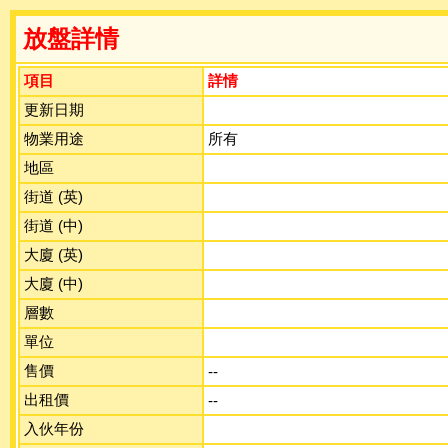
放盤詳情
項目
詳情
更新日期
物業用途
所有
地區
街道 (英)
街道 (中)
大廈 (英)
大廈 (中)
層數
單位
售價
--
出租價
--
入伙年份