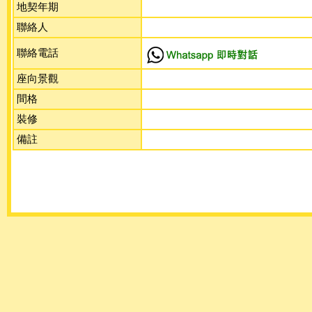
地契年期
聯絡人
聯絡電話
座向景觀
間格
裝修
備註