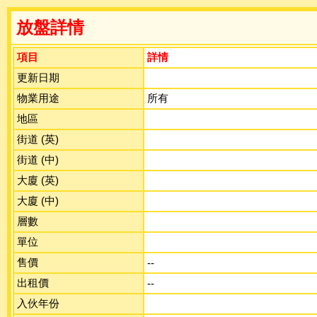
放盤詳情
項目
詳情
更新日期
物業用途
所有
地區
街道 (英)
街道 (中)
大廈 (英)
大廈 (中)
層數
單位
售價
--
出租價
--
入伙年份