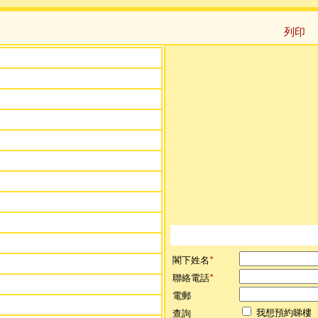
列印
閣下姓名
*
聯絡電話
*
電郵
我想預約睇樓
查詢