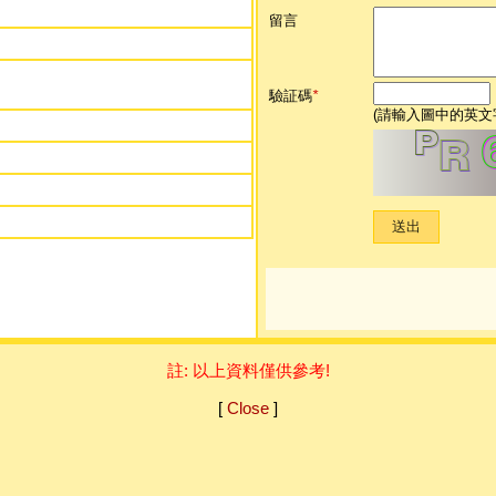
留言
驗証碼
*
(請輸入圖中的英文
註: 以上資料僅供參考!
[
Close
]