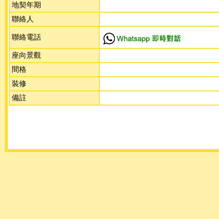
地契年期
聯絡人
聯絡電話
座向景觀
間格
裝修
備註