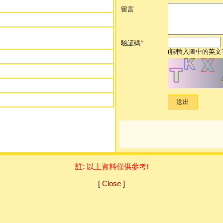
留言
驗証碼
*
(請輸入圖中的英文
註: 以上資料僅供參考!
[
Close
]