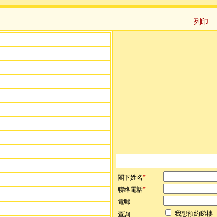
列印
閣下姓名
*
聯絡電話
*
電郵
我想預約睇樓
查詢