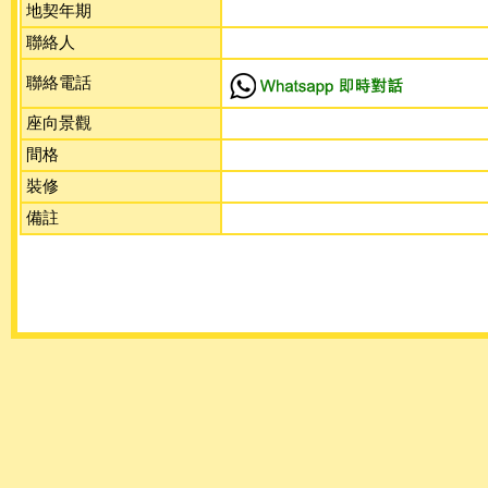
地契年期
聯絡人
聯絡電話
座向景觀
間格
裝修
備註