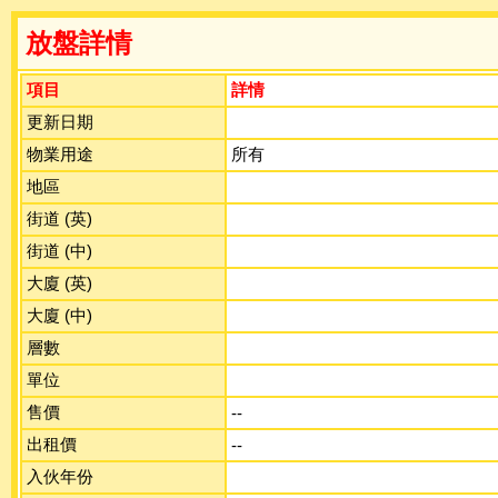
放盤詳情
項目
詳情
更新日期
物業用途
所有
地區
街道 (英)
街道 (中)
大廈 (英)
大廈 (中)
層數
單位
售價
--
出租價
--
入伙年份