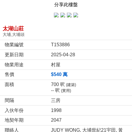
分享此樓盤
太湖山莊
大埔,大埔頭
物業編號
T153886
更新日期
2025-04-28
物業用途
村屋
售價
$540 萬
面積
700 呎
(建築)
-- 呎
(實用)
間隔
三房
入伙年份
1998
地契年期
2047
聯絡人
JUDY WONG, 大埔世紀21宇田, 黃