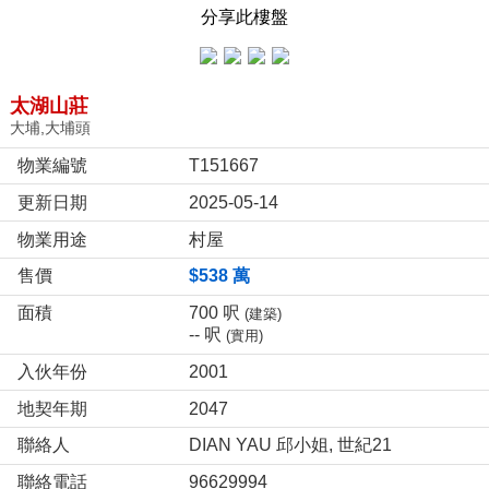
分享此樓盤
太湖山莊
大埔,大埔頭
物業編號
T151667
更新日期
2025-05-14
物業用途
村屋
售價
$538 萬
面積
700 呎
(建築)
-- 呎
(實用)
入伙年份
2001
地契年期
2047
聯絡人
DIAN YAU 邱小姐, 世紀21
聯絡電話
96629994